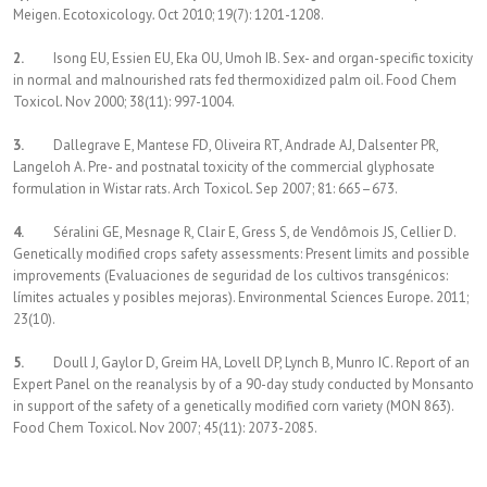
Meigen. Ecotoxicology
.
Oct 2010; 19(7): 1201-1208.
2.
Isong EU, Essien EU, Eka OU, Umoh IB. Sex- and organ-specific toxicity
in normal and malnourished rats fed thermoxidized palm oil. Food Chem
Toxicol
.
Nov 2000; 38(11): 997-1004.
3.
Dallegrave E, Mantese FD, Oliveira RT, Andrade AJ, Dalsenter PR,
Langeloh A. Pre- and postnatal toxicity of the commercial glyphosate
formulation in Wistar rats. Arch Toxicol
.
Sep 2007; 81: 665–673.
4.
Séralini GE, Mesnage R, Clair E, Gress S, de Vendômois JS, Cellier D.
Genetically modified crops safety assessments: Present limits and possible
improvements (Evaluaciones de seguridad de los cultivos transgénicos:
límites actuales y posibles mejoras). Environmental Sciences Europe
.
2011;
23(10).
5.
Doull J, Gaylor D, Greim HA, Lovell DP, Lynch B, Munro IC. Report of an
Expert Panel on the reanalysis by of a 90-day study conducted by Monsanto
in support of the safety of a genetically modified corn variety (MON 863).
Food Chem Toxicol
.
Nov 2007; 45(11): 2073-2085.