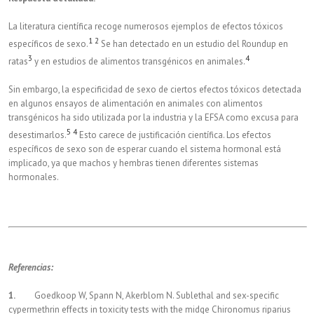
La literatura científica recoge numerosos ejemplos de efectos tóxicos
1
2
específicos de sexo.
Se han detectado en un estudio del Roundup en
3
4
ratas
y en estudios de alimentos transgénicos en animales.
Sin embargo, la especificidad de sexo de ciertos efectos tóxicos detectada
en algunos ensayos de alimentación en animales con alimentos
transgénicos ha sido utilizada por la industria y la EFSA como excusa para
5
4
desestimarlos.
Esto carece de justificación científica. Los efectos
específicos de sexo son de esperar cuando el sistema hormonal está
implicado, ya que machos y hembras tienen diferentes sistemas
hormonales.
Referencias:
1.
Goedkoop W, Spann N, Akerblom N. Sublethal and sex-specific
cypermethrin effects in toxicity tests with the midge Chironomus riparius