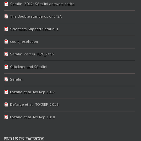
Seralini 2012: Séralini answers critics
The double standards of EFSA
Scientists Support Seralini 1
court_resolution
Seralini career-JBPC_2015
Glöckner and Séralini
Séralini
Lozano et al.-Tox.Rep.2017
Defarge et al._TOXREP_2018
Lozano et al.-Tox.Rep.2018
FIND US ON FACEBOOK