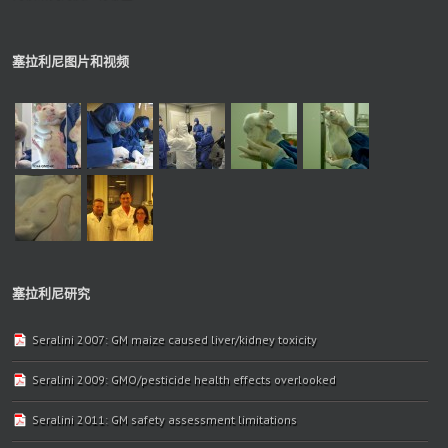
塞拉利尼图片和视频
塞拉利尼研究
Seralini 2007: GM maize caused liver/kidney toxicity
Seralini 2009: GMO/pesticide health effects overlooked
Seralini 2011: GM safety assessment limitations