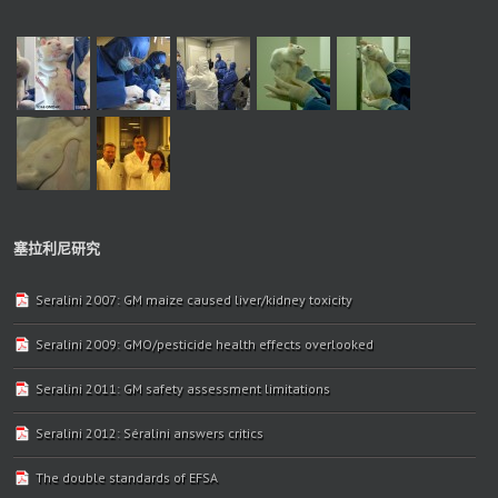
塞拉利尼研究
Seralini 2007: GM maize caused liver/kidney toxicity
Seralini 2009: GMO/pesticide health effects overlooked
Seralini 2011: GM safety assessment limitations
Seralini 2012: Séralini answers critics
The double standards of EFSA