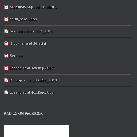
Scientists Support Seralini 1
court_resolution
Seralini career-JBPC_2015
Glöckner and Séralini
Séralini
Lozano et al.-Tox.Rep.2017
Defarge et al._TOXREP_2018
Lozano et al.-Tox.Rep.2018
FIND US ON FACEBOOK