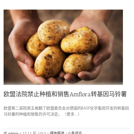
欧盟法院禁止种植和销售Amflora转基因马铃薯
欧盟第二高院周五推翻了欧盟委员会对德国的BASF化学集团开发的转基因
马铃薯的种植和销售的许可决定。 （更多…）
按
admin
|
23 12 月, 2013
|
媒体报道
|
0 条评论