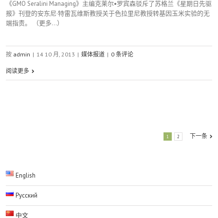
《GMO Seralini Managing》主编克莱尔•罗宾森驳斥了苏格兰《星期日先驱
报》刊登的安东尼·特雷瓦维斯教授关于色拉里尼教授转基因玉米实验的无
端指责。 （更多…）
按
admin
|
14 10 月, 2013
|
媒体报道
|
0 条评论
阅读更多
下一条
1
2
English
Русский
中文