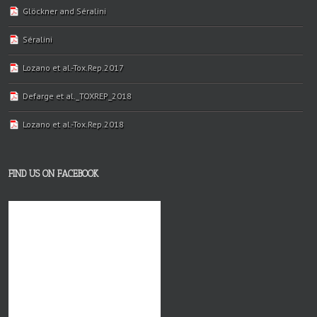
Glöckner and Séralini
Séralini
Lozano et al.-Tox.Rep.2017
Defarge et al._TOXREP_2018
Lozano et al.-Tox.Rep.2018
FIND US ON FACEBOOK