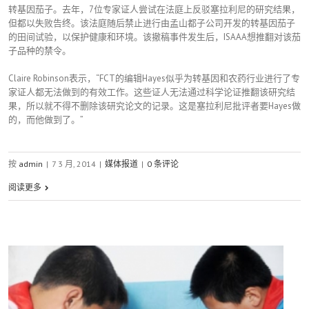
转基因茄子。去年，7位专家证人尝试在法庭上反驳塞拉利尼的研究结果，
但都以失败告终。该法庭随后禁止进行由孟山都子公司开发的转基因茄子
的田间试验，以保护健康和环境。该撤稿事件发生后，ISAAA想推翻对该茄
子品种的禁令。
Claire Robinson表示，“FCT的编辑Hayes似乎为转基因和农药行业进行了专
家证人都无法做到的有效工作。这些证人无法通过科学论证推翻该研究结
果，所以就不得不删除该研究论文的记录。这是塞拉利尼批评者要Hayes做
的，而他做到了。”
按
admin
|
7 3 月, 2014
|
媒体报道
|
0 条评论
阅读更多