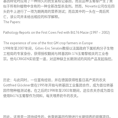
基因转化时应用了一种持久的抗生素标记基因，而且这种玉蜀黎产生了类
似于所有Bt植物中含有的一种全新改型杀虫剂。然而，Novartis公司仅在四
头奶牛上进行了一项为期两周的营养测试；而且其中的一头在一周后死
亡，该公司并未给出相应的科学解释。
The Papers:
Pathology Reports on the First Cows Fed with Bt176 Maize (1997 – 2002)
The experience of one of the first GM crop farmers in Europe
1998年至2007年间，Gilles-Eric Séralini教授以法国政府下属机构分子生物
工程局的专家身份，获得授权翻阅与转基因Bt 176玉蜀黎相关的工业卷
宗。他与CRIIGEN实验室一道，对这种缺乏长期测试的风险产品发起指控。
历史：与此同时，一位富有经验，并在德国获得牲畜日高产奖的农夫
Gottfried Glöckner曾在1995年开始与转基因工业集团合作，成为首位转基
因作物种植测试者。在之后的1998年至2002年期间，这位农夫亦成为首位
使用Bt176玉蜀黎作为饲料，每天喂养奶牛的农夫。
因此，这曾是一项持续性的，依靠转基因作物进行长期饲养的观察项目。