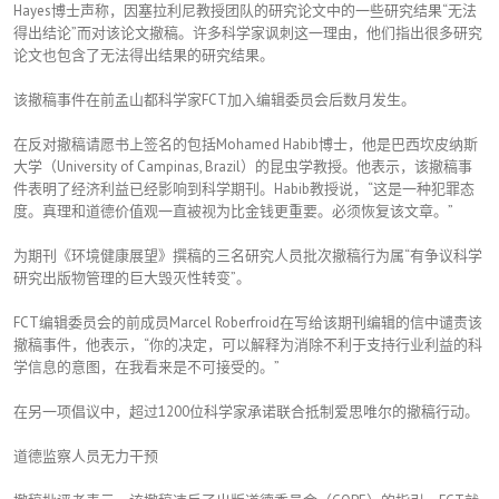
Hayes博士声称，因塞拉利尼教授团队的研究论文中的一些研究结果“无法
得出结论”而对该论文撤稿。许多科学家讽刺这一理由，他们指出很多研究
论文也包含了无法得出结果的研究结果。
该撤稿事件在前孟山都科学家FCT加入编辑委员会后数月发生。
在反对撤稿请愿书上签名的包括Mohamed Habib博士，他是巴西坎皮纳斯
大学（University of Campinas, Brazil）的昆虫学教授。他表示，该撤稿事
件表明了经济利益已经影响到科学期刊。Habib教授说，“这是一种犯罪态
度。真理和道德价值观一直被视为比金钱更重要。必须恢复该文章。”
为期刊《环境健康展望》撰稿的三名研究人员批次撤稿行为属“有争议科学
研究出版物管理的巨大毁灭性转变”。
FCT编辑委员会的前成员Marcel Roberfroid在写给该期刊编辑的信中谴责该
撤稿事件，他表示，“你的决定，可以解释为消除不利于支持行业利益的科
学信息的意图，在我看来是不可接受的。”
在另一项倡议中，超过1200位科学家承诺联合抵制爱思唯尔的撤稿行动。
道德监察人员无力干预