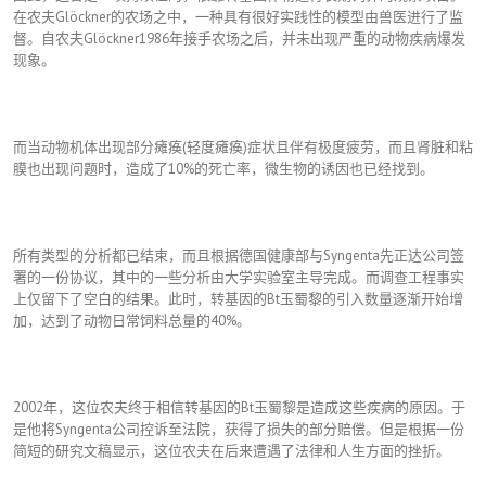
在农夫Glöckner的农场之中，一种具有很好实践性的模型由兽医进行了监
督。自农夫Glöckner1986年接手农场之后，并未出现严重的动物疾病爆发
现象。
而当动物机体出现部分瘫痪(轻度瘫痪)症状且伴有极度疲劳，而且肾脏和粘
膜也出现问题时，造成了10%的死亡率，微生物的诱因也已经找到。
所有类型的分析都已结束，而且根据德国健康部与Syngenta先正达公司签
署的一份协议，其中的一些分析由大学实验室主导完成。而调查工程事实
上仅留下了空白的结果。此时，转基因的Bt玉蜀黎的引入数量逐渐开始增
加，达到了动物日常饲料总量的40%。
2002年，这位农夫终于相信转基因的Bt玉蜀黎是造成这些疾病的原因。于
是他将Syngenta公司控诉至法院，获得了损失的部分赔偿。但是根据一份
简短的研究文稿显示，这位农夫在后来遭遇了法律和人生方面的挫折。