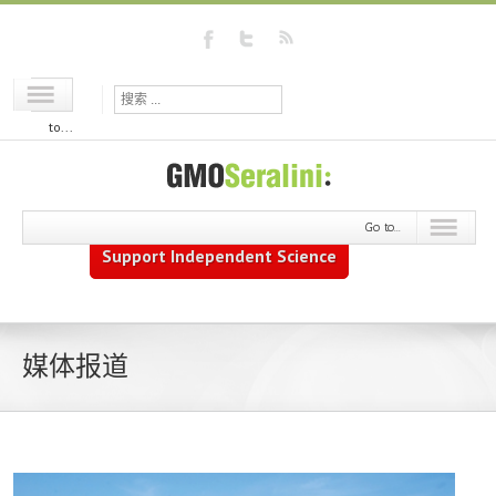
Go
to...
Go to...
Support Independent Science
媒体报道