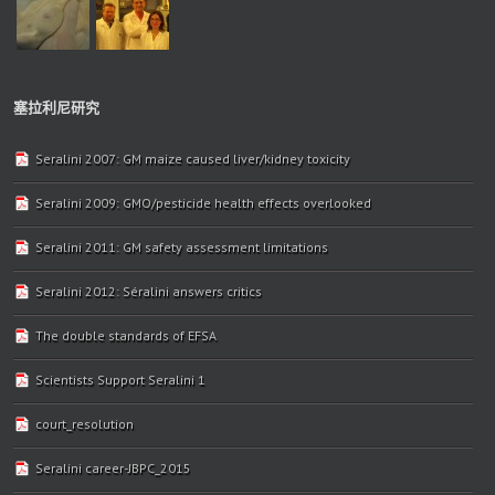
塞拉利尼研究
Seralini 2007: GM maize caused liver/kidney toxicity
Seralini 2009: GMO/pesticide health effects overlooked
Seralini 2011: GM safety assessment limitations
Seralini 2012: Séralini answers critics
The double standards of EFSA
Scientists Support Seralini 1
court_resolution
Seralini career-JBPC_2015