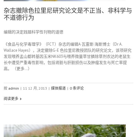
杂志撤除色拉里尼研究论文是不正当、非科学与
不道德行为
编辑的决定践踏科学性刊物的道德
《食品与化学毒理学》（FCT）杂志的编辑A·瓦雷斯·海斯博士（Dr A.
Wallace Hayes），决定撤除G-E 色拉里尼教授团队的研究论文，该项研究
发现喂养孟山都转基因玉米NK603与喂养微量草甘膦除草剂农达的老鼠生
长中遭受严重毒性影响，包括肾脏与肝脏损伤以及肿瘤发生与死亡率提
高。 （更多…）
按
admin
|
11 12 月, 2013
|
媒体报道
|
0 条评论
阅读更多