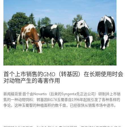
首个上市销售的GMO（转基因）在长期使用时会
对动物产生的毒害作用
新闻稿背景:首个由Novartis（后来的Syngenta先正达公司）研制并上市销
售的一种动物饲料：转基因Bt176玉蜀黍自1996年起就引发了各种各样的
争论。这种玉蜀黎的种植面积约数千亩，已经很快从销售市场中退市。