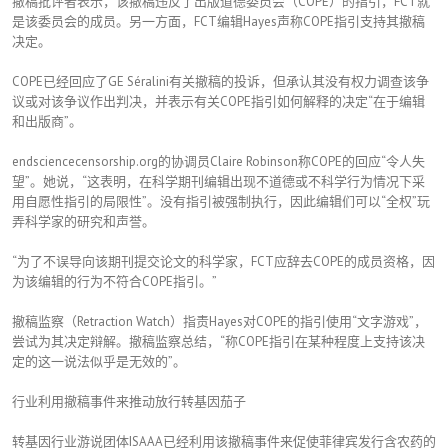
撤稿批评者表示，该撤稿违反了出版道德委员会（COPE）的指引，FCT就
是该委员会的成员。另一方面，FCT编辑Hayes声称COPE指引支持其撤稿
决定。
COPE已经回应了GE Séralini有关撤稿的投诉，但承认其没有权力调查该争
议或对该争议作出判决，并表示有关COPE指引如何解释的决定“在于编辑
和出版商”。
endsciencecensorship.org的协调员Claire Robinson称COPE的回应“令人失
望”。她说，“这表明，在科学期刊编辑出现不道德或不科学行为情况下采
用自愿性指引的局限性”。没有指引被强制执行，因此编辑们可以“全权”玩
弄科学家的研究和声誉。
“为了不误导向该期刊提交论文的科学家，FCT应辞去COPE的成员资格，因
为该编辑的行为不符合COPE指引。”
撤稿监察（Retraction Watch）指责Hayes对COPE的指引使用“文字游戏”，
尝试为其决定辩解。撤稿监察总结，“称COPE指引在某种程度上支持该决
定的这一说法似乎是无效的”。
行业利用撤稿事件来推动放行转基因茄子
转基因行业游说团体ISAAA已经利用该撤稿事件来促使菲律宾发行含农药的