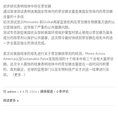
初步研究表明母体中存在草甘膦
通过尿液测试表明该美国女性体内的草甘膦含量是美国女性体内的草甘膦
含量的十多倍
初次测试显示Monsanto 和Global两家监管机构在草甘膦生物聚集方面的认
识是错误的，这导致了严重的公共健康问题。
测试专员敦促美国农业部和美国环境保护署暂时禁止使用以草甘膦为基本
成分的除草剂以保护公共健康，这次禁令最好持续到草甘膦在母乳中的进
一步全面及独立的测试完成。
首次对美国母亲的母乳进行关于草甘膦除草剂的检测，Moms Across
America以及Sustainable Pulse发现检测的十个样本中有三个含有大量草甘
膦。这次令人震惊的结果表明母体中的草甘膦含量是在一段时间内积累
的，直到最近，全球的监管部门以及生物科技产业才对这一结果进行反
驳。 （更多…）
按
admin
|
8 4 月, 2014
|
媒体报道
|
0 条评论
阅读更多