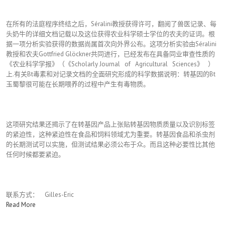
在所有的法庭程序终结之后，Séralini教授获得许可，翻阅了兽医记录、每
头奶牛的详细文档记载以及这位获得农业科学硕士学位的农夫的证词。根
据一项分析实验获得的数据尚属首次向外界公布。这项分析实验由Séralini
教授和农夫Gottfried Glöckner共同进行，已经发布在具备同业审查性质的
《农业科学学报》（《Scholarly Journal of Agricultural Sciences》 ）
上.有关Bt毒素和对记录文档的全面研究形成的科学数据说明：转基因的Bt
玉蜀黎很可能在长期喂养的过程中产生有毒物质。
这项研究结果还揭示了在转基因产品上张贴转基因物质质量以及识别标签
的紧迫性，这种紧迫性在食品和饲料领域尤为重要。转基因食品和杀虫剂
的长期测试可以实施，但测试结果必须公布于众。而且这种必要性比其他
任何时候都要紧迫。
联系方式： Gilles-Eric
Read More