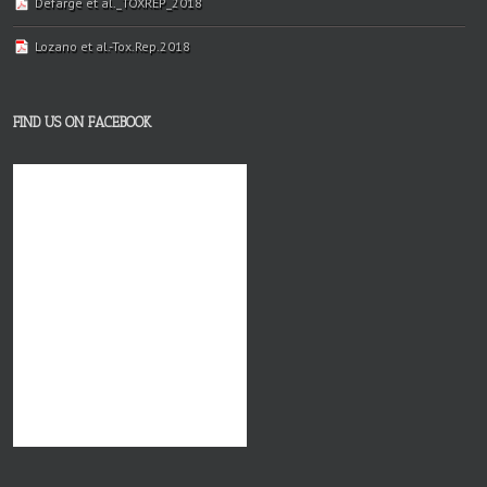
Defarge et al._TOXREP_2018
Lozano et al.-Tox.Rep.2018
FIND US ON FACEBOOK