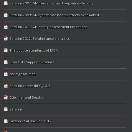
Seralini 2007: GM maize caused liver/kidney toxicity
Seralini 2009: GMO/pesticide health effects overlooked
Seralini 2011: GM safety assessment limitations
Seralini 2012: Séralini answers critics
The double standards of EFSA
Scientists Support Seralini 1
court_resolution
Seralini career-JBPC_2015
Glöckner and Séralini
Séralini
Lozano et al.-Tox.Rep.2017