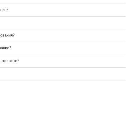
ания?
дования?
вание?
 агентств?