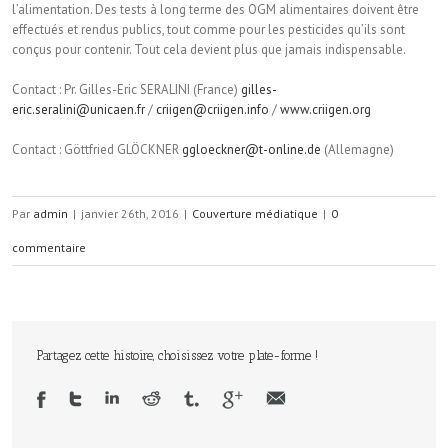
l’alimentation. Des tests à long terme des OGM alimentaires doivent être
effectués et rendus publics, tout comme pour les pesticides qu’ils sont
conçus pour contenir. Tout cela devient plus que jamais indispensable.
Contact : Pr. Gilles-Eric SERALINI (France)
gilles-
eric.seralini@unicaen.fr
/
criigen@criigen.info
/
www.criigen.org
Contact : Göttfried GLÖCKNER
ggloeckner@t-online.de
(Allemagne)
Par
admin
|
janvier 26th, 2016
|
Couverture médiatique
|
0
commentaire
Partagez cette histoire, choisissez votre plate-forme !