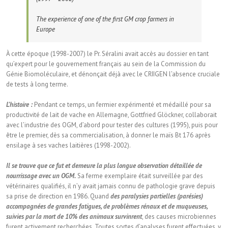
The experience of one of the first GM crop farmers in
Europe
À cette époque (1998-2007) le Pr. Séralini avait accès au dossier en tant
qu’expert pour le gouvernement français au sein de la Commission du
Génie Biomoléculaire, et dénonçait déjà avec le CRIIGEN l’absence cruciale
de tests à long terme.
L’histoire :
Pendant ce temps, un fermier expérimenté et médaillé pour sa
productivité de lait de vache en Allemagne, Gottfried Glöckner, collaborait
avec l’industrie des OGM, d’abord pour tester des cultures (1995), puis pour
être le premier, dès sa commercialisation, à donner le maïs Bt 176 après
ensilage à ses vaches laitières (1998-2002).
Il se trouve que ce fut et demeure la plus longue observation détaillée de
nourrissage avec un OGM.
Sa ferme exemplaire était surveillée par des
vétérinaires qualifiés, il n’y avait jamais connu de pathologie grave depuis
sa prise de direction en 1986. Quand
des paralysies partielles (parésies)
accompagnées de grandes fatigues, de problèmes rénaux et de muqueuses,
suivies par la mort de 10% des animaux survinrent
, des causes microbiennes
furent activement recherchées. Toutes sortes d’analyses furent effectuées, y