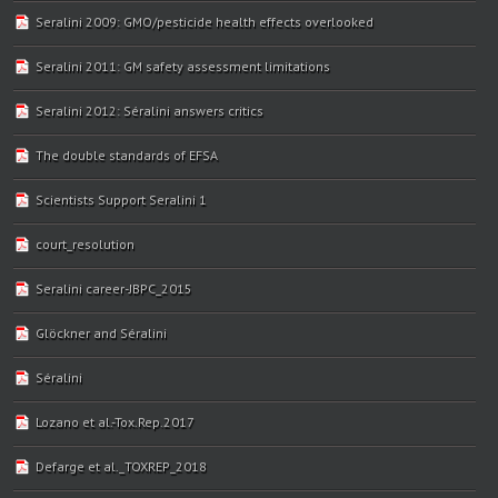
Seralini 2009: GMO/pesticide health effects overlooked
Seralini 2011: GM safety assessment limitations
Seralini 2012: Séralini answers critics
The double standards of EFSA
Scientists Support Seralini 1
court_resolution
Seralini career-JBPC_2015
Glöckner and Séralini
Séralini
Lozano et al.-Tox.Rep.2017
Defarge et al._TOXREP_2018