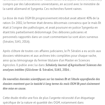
compris par des laboratoires universitaires, en accord avec le ministère de
la santé allemand et Syngenta. Ces recherches furent vaines.
La dose de maïs OGM Bt progressivement introduit avait atteint 40% de la
ration. En 2002, le fermier était devenu désormais convaincu que le maïs Bt
était à l’origine des pathologies, et avait poursuivi en justice Syngenta en
étant très partiellement dédommagé. Des déboires judiciaires et
personnels rapportés dans un court commentaire lui sont alors survenus
(Séralini, SJAS, 2016).
Après clôture de toutes ces affaires judiciaires, le Pr. Séralini a eu accès aux
dossiers vétérinaires et aux archives très complètes pour chaque vache,
ainsi qu’au témoignage du fermier titulaire d’un Master en Sciences
Agricoles. Il publie avec lui dans
Scholarly Journal of Agricultural Sciences des
analyses inédites
(Glöckner & Séralini, SJAS, 2016 ;
De nouvelles données scientifiques sur les toxines Bt et l’étude approfondie des
dossiers montrent que la toxicité à long terme du maïs OGM Bt peut clairement
être mise en cause.
Cette étude révèle une fois de plus l’urgente nécessité d’un étiquetage
spécifique de la nature et quantité des OGM, notamment dans