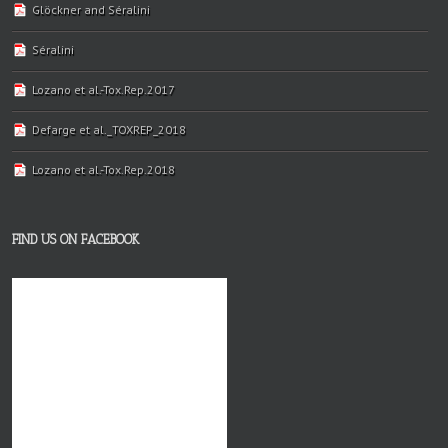
Glöckner and Séralini
Séralini
Lozano et al.-Tox.Rep.2017
Defarge et al._TOXREP_2018
Lozano et al.-Tox.Rep.2018
FIND US ON FACEBOOK