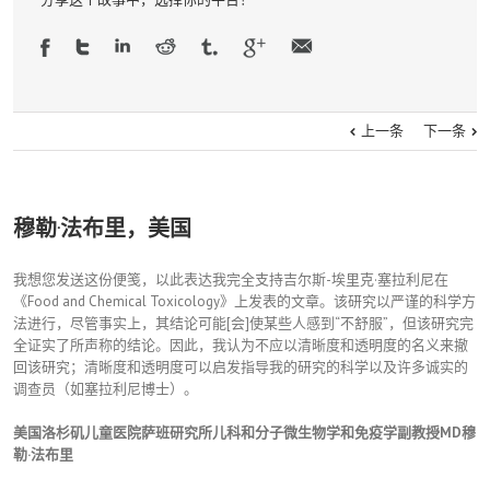
上一条
下一条
穆勒·法布里，美国
我想您发送这份便笺，以此表达我完全支持吉尔斯-埃里克·塞拉利尼在
《Food and Chemical Toxicology》上发表的文章。该研究以严谨的科学方
法进行，尽管事实上，其结论可能[会]使某些人感到“不舒服”，但该研究完
全证实了所声称的结论。因此，我认为不应以清晰度和透明度的名义来撤
回该研究；清晰度和透明度可以启发指导我的研究的科学以及许多诚实的
调查员（如塞拉利尼博士）。
美国洛杉矶儿童医院萨班研究所儿科和分子微生物学和免疫学副教授
MD
穆
勒
·
法布里