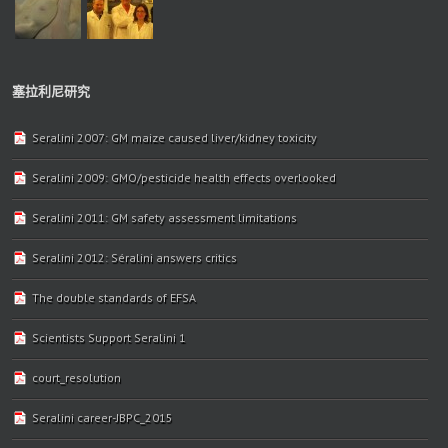
塞拉利尼研究
Seralini 2007: GM maize caused liver/kidney toxicity
Seralini 2009: GMO/pesticide health effects overlooked
Seralini 2011: GM safety assessment limitations
Seralini 2012: Séralini answers critics
The double standards of EFSA
Scientists Support Seralini 1
court_resolution
Seralini career-JBPC_2015