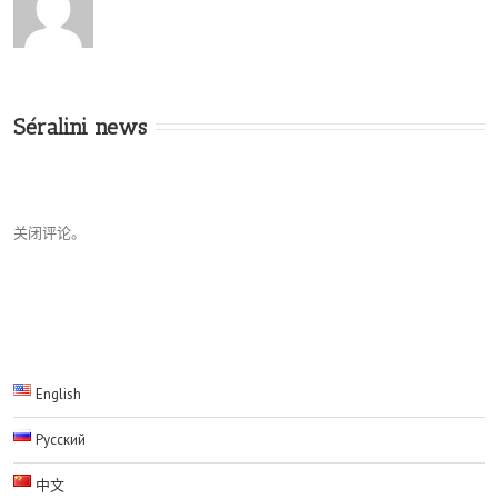
Séralini news
关闭评论。
English
Русский
中文