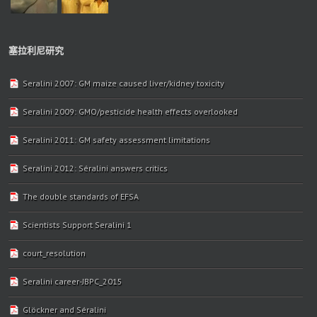
塞拉利尼研究
Seralini 2007: GM maize caused liver/kidney toxicity
Seralini 2009: GMO/pesticide health effects overlooked
Seralini 2011: GM safety assessment limitations
Seralini 2012: Séralini answers critics
The double standards of EFSA
Scientists Support Seralini 1
court_resolution
Seralini career-JBPC_2015
Glöckner and Séralini