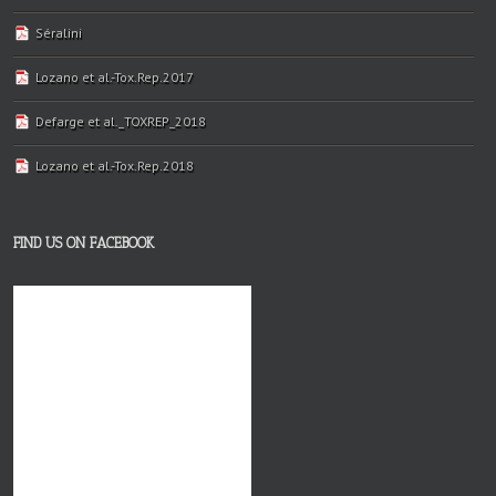
Séralini
Lozano et al.-Tox.Rep.2017
Defarge et al._TOXREP_2018
Lozano et al.-Tox.Rep.2018
FIND US ON FACEBOOK