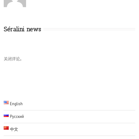
Séralini news
关闭评论。
English
Русский
中文