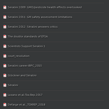
Seralini 2009: GMO/pesticide health effects overlooked
Seralini 2011: GM safety assessment limitations
Seralini 2012: Séralini answers critics
The double standards of EFSA
Scientists Support Seralini 1
court_resolution
Seralini career-JBPC_2015
Glöckner and Séralini
Séralini
Lozano et al.-Tox.Rep.2017
Defarge et al._TOXREP_2018