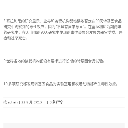
8.塞拉利尼的研究显示，业界和监管机构都错误地否定在90天转基因食品
研究中观察到的毒性效应，因为“不具有声学意义”。在塞拉利尼为期两年
的研究中，在孟山都的90天研究中发现的毒性迹象会发展为器官受损、癌
症和过早死亡。
9.世界各地的监管机构都没有要求进行长期的转基因食品试验。
10.多项研究都发现转基因食品对实验室用和农场动物都产生毒性效应。
按
admin
|
22 8 月, 2013
|
|
0 条评论