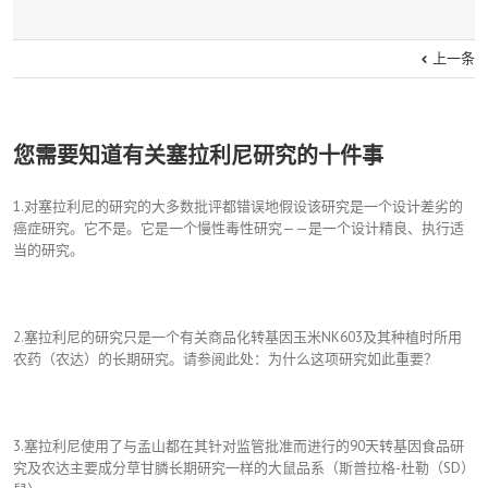
上一条
您需要知道有关塞拉利尼研究的十件事
1.对塞拉利尼的研究的大多数批评都错误地假设该研究是一个设计差劣的
癌症研究。它不是。它是一个慢性毒性研究——是一个设计精良、执行适
当的研究。
2.塞拉利尼的研究只是一个有关商品化转基因玉米NK603及其种植时所用
农药（农达）的长期研究。请参阅此处：为什么这项研究如此重要？
3.塞拉利尼使用了与孟山都在其针对监管批准而进行的90天转基因食品研
究及农达主要成分草甘膦长期研究一样的大鼠品系（斯普拉格-杜勒（SD）